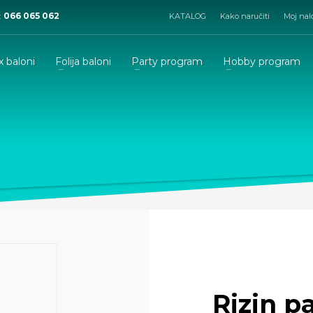
:
066 065 062
KATALOG
Kako naručiti
Moj nal
x baloni
Folija baloni
Party program
Hobby program
Rizin p