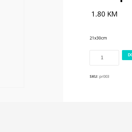
1.80
KM
21x30cm
Rizin
D
papir
21x30cm
PR003
SKU:
pr003
količina