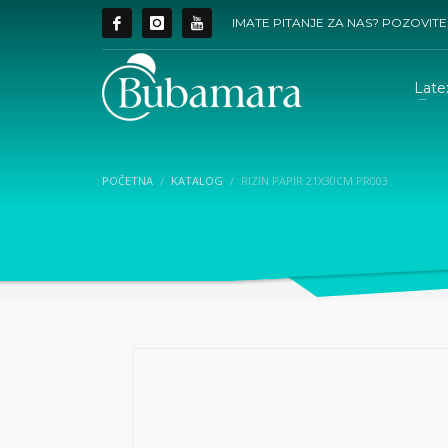
IMATE PITANJE ZA NAS? POZOVITE
Late
POČETNA
KATALOG
RIZIN PAPIR 21X30CM PR003