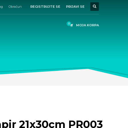
og
Obračun
REGISTRUJTE SE
PRIJAVI SE
MOJA KORPA
apir 21x30cm PR003