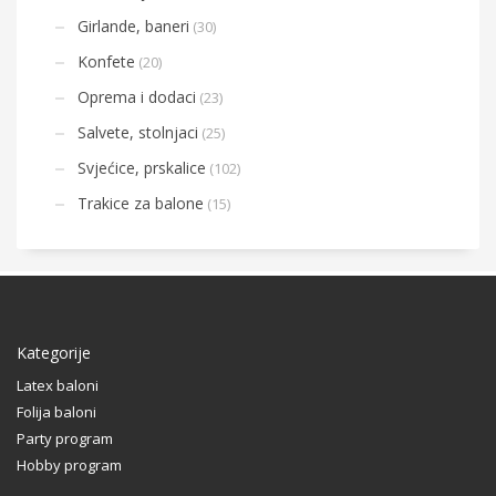
Girlande, baneri
(30)
Konfete
(20)
Oprema i dodaci
(23)
Salvete, stolnjaci
(25)
Svjećice, prskalice
(102)
Trakice za balone
(15)
Kategorije
Latex baloni
Folija baloni
Party program
Hobby program