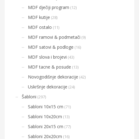
MDF dječiji program
(12)
MDF kutije
(28)
MDF ostalo
(11)
MDF ramovi & podmetači
(9)
MDF satovi & podloge
(16)
MDF slova i brojevi
(43)
MDF tacne & posude
(13)
Novogodišnje dekoracije
(42)
Uskršnje dekoracije
(24)
Šabloni
(297)
Sabloni 10x15 cm
(71)
Sabloni 10x20cm
(13)
Sabloni 20x15 cm
(77)
Sabloni 20x20cm
(16)