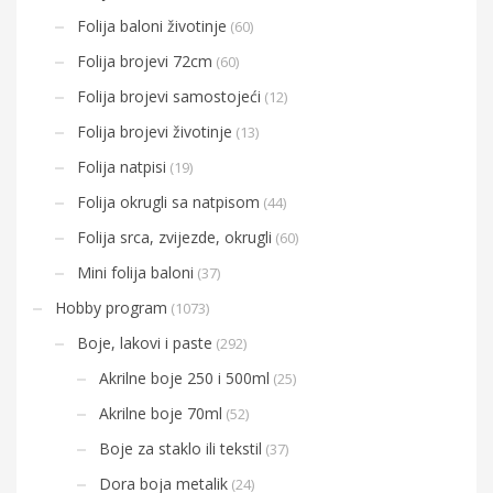
Folija baloni životinje
(60)
Folija brojevi 72cm
(60)
Folija brojevi samostojeći
(12)
Folija brojevi životinje
(13)
Folija natpisi
(19)
Folija okrugli sa natpisom
(44)
Folija srca, zvijezde, okrugli
(60)
Mini folija baloni
(37)
Hobby program
(1073)
Boje, lakovi i paste
(292)
Akrilne boje 250 i 500ml
(25)
Akrilne boje 70ml
(52)
Boje za staklo ili tekstil
(37)
Dora boja metalik
(24)