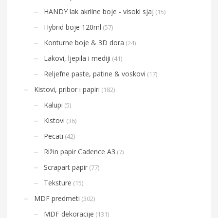
HANDY lak akrilne boje - visoki sjaj
(15)
Hybrid boje 120ml
(57)
Konturne boje & 3D dora
(24)
Lakovi, ljepila i mediji
(41)
Reljefne paste, patine & voskovi
(17)
Kistovi, pribor i papiri
(182)
Kalupi
(5)
Kistovi
(36)
Pecati
(42)
Rižin papir Cadence A3
(7)
Scrapart papir
(77)
Teksture
(15)
MDF predmeti
(302)
MDF dekoracije
(131)