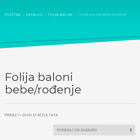
POČETNA
KATALOG
FOLIJA BALONI
FOLIJA BALONI BEBE/ROĐENJE
Folija baloni
bebe/rođenje
SORTED
PRIKAZ 1–24 OD 51 REZULTATA
BY
LATEST