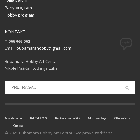
Party program
Hobby program
KONTAKT
T 066 065 062
Email:
bubamarahobby@gmail.com
Bubamara Hobby Art Centar
Nikole Pašića 45, Banja Luka
Naslovna
KATALOG
Kako naručiti
Moj nalog
Obračun
Korpa
© 2021 Bubamara Hobby Art Centar. Sva prava zadržana