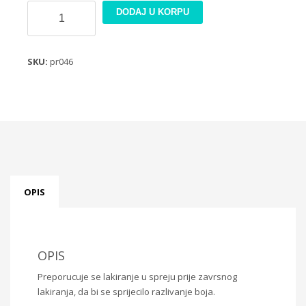
Rizin
DODAJ U KORPU
papir
21x30cm
PR046
SKU:
pr046
količina
OPIS
OPIS
Preporucuje se lakiranje u spreju prije zavrsnog
lakiranja, da bi se sprijecilo razlivanje boja.