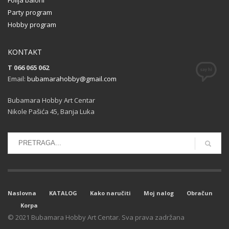
Party program
Hobby program
KONTAKT
T 066 065 062
Email:
bubamarahobby@gmail.com
Bubamara Hobby Art Centar
Nikole Pašića 45, Banja Luka
Naslovna
KATALOG
Kako naručiti
Moj nalog
Obračun
Korpa
© 2021 Bubamara Hobby Art Centar. Sva prava zadržana