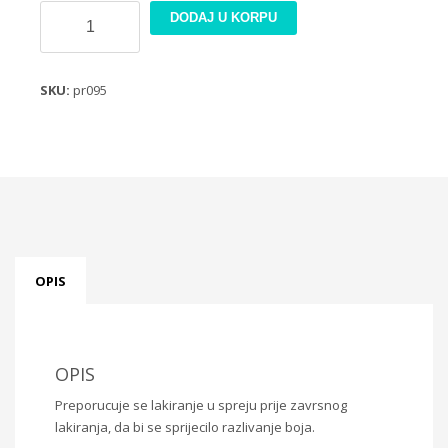
Rizin
DODAJ U KORPU
papir
21x30cm
PR095
SKU:
pr095
količina
OPIS
OPIS
Preporucuje se lakiranje u spreju prije zavrsnog
lakiranja, da bi se sprijecilo razlivanje boja.