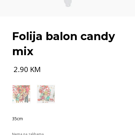
Folija balon candy
mix
2.90
KM
35cm
Nema na zalihama