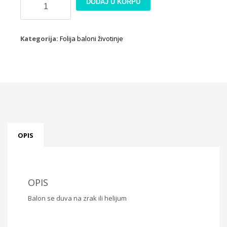
DODAJ U KORPU
balon
dinosaur
lila
Kategorija:
Folija baloni životinje
količina
OPIS
OPIS
Balon se duva na zrak ili helijum