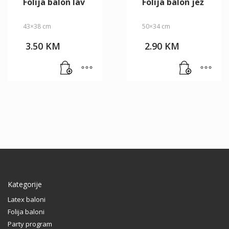
Folija balon lav
Folija balon jež
43×38 cm
50×34 cm
3.50
KM
2.90
KM
Kategorije
Latex baloni
Folija baloni
Party program