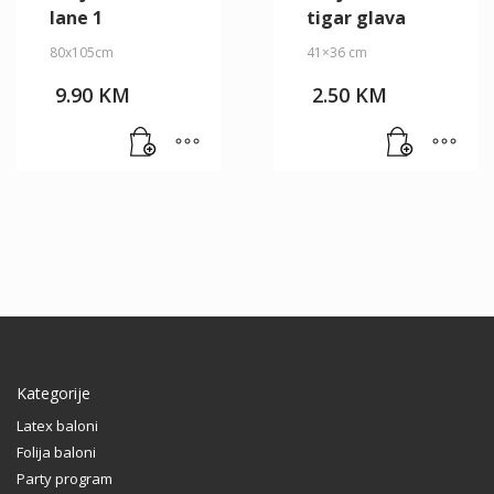
lane 1
tigar glava
80x105cm
41×36 cm
9.90
KM
2.50
KM
Kategorije
Latex baloni
Folija baloni
Party program