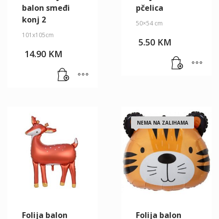
balon smeđi
pčelica
konj 2
50×54 cm
101x105cm
5.50
KM
14.90
KM
NEMA NA ZALIHAMA
Folija balon
Folija balon