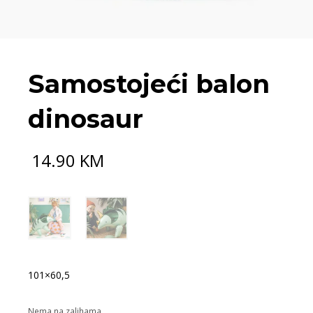
Samostojeći balon
dinosaur
14.90
KM
101×60,5
Nema na zalihama