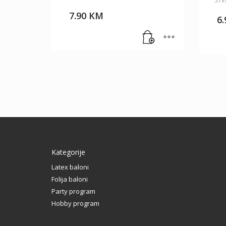
57x
7.90
KM
6
Kategorije
Latex baloni
Folija baloni
Party program
Hobby program