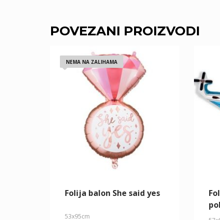
POVEZANI PROIZVODI
NEMA NA ZALIHAMA
Folija balon She said yes
Fo
po
53x95cm