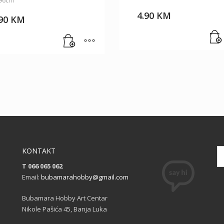
96cm
4.90
KM
.90
KM
KONTAKT
T 066 065 062
Email:
bubamarahobby@gmail.com
Bubamara Hobby Art Centar
Nikole Pašića 45, Banja Luka