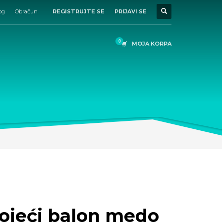
og
Obračun
REGISTRUJTE SE
PRIJAVI SE
MOJA KORPA
ojeći balon medo