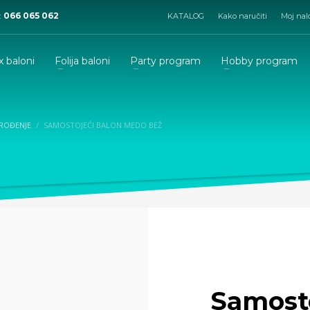
:
066 065 062
KATALOG
Kako naručiti
Moj nal
x baloni
Folija baloni
Party program
Hobby program
/ROĐENJE
SAMOSTOJEĆI BALON MEDO BEŽ
Samost