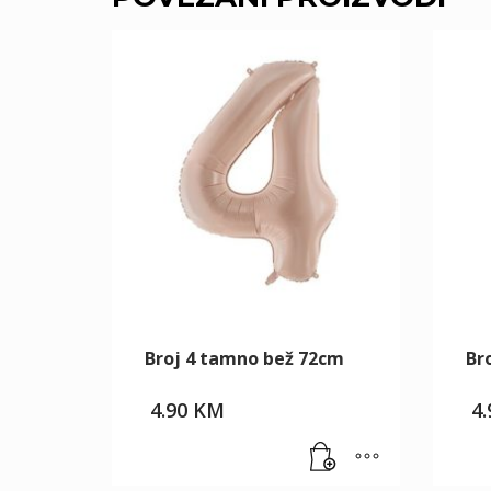
Broj 4 tamno bež 72cm
Br
4.90
KM
4