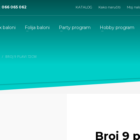
:
066 065 062
KATALOG
Kako naručiti
Moj nal
x baloni
Folija baloni
Party program
Hobby program
BROJ 9 PLAVI 72CM
Broj 9 