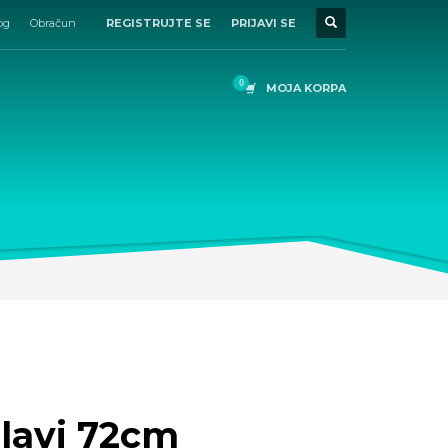
og
Obračun
REGISTRUJTE SE
PRIJAVI SE
MOJA KORPA
plavi 72cm