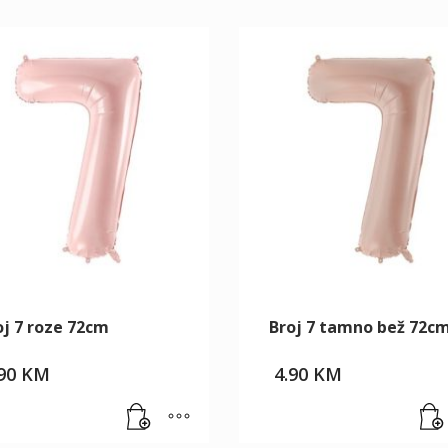
oj 7 roze 72cm
Broj 7 tamno bež 72c
.90
KM
4.90
KM