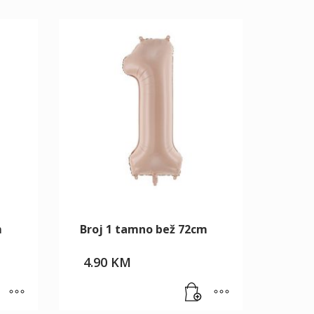
m
Broj 1 tamno bež 72cm
4.90
KM