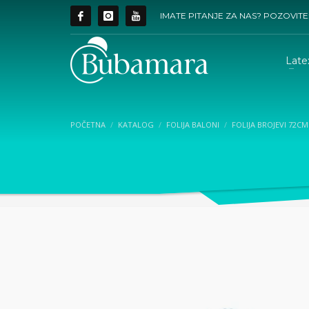
IMATE PITANJE ZA NAS? POZOVITE
Late
POČETNA
KATALOG
FOLIJA BALONI
FOLIJA BROJEVI 72CM