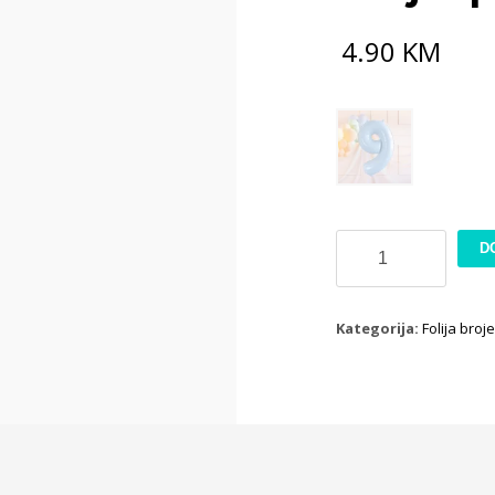
4.90
KM
Broj
D
9
plavi
72cm
Kategorija:
Folija broj
količina