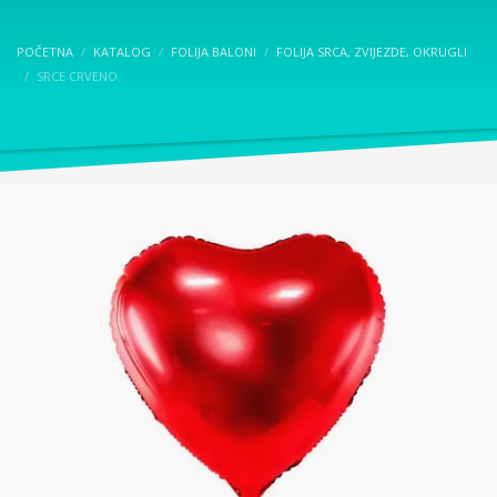
POČETNA
KATALOG
FOLIJA BALONI
FOLIJA SRCA, ZVIJEZDE, OKRUGLI
SRCE CRVENO