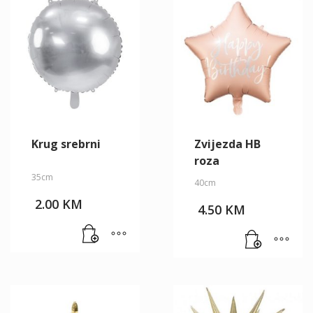
Krug srebrni
Zvijezda HB
roza
35cm
40cm
2.00
KM
4.50
KM