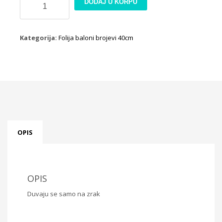
DODAJ U KORPU
broj
5
rosegold
Kategorija:
Folija baloni brojevi 40cm
40cm
količina
OPIS
OPIS
Duvaju se samo na zrak