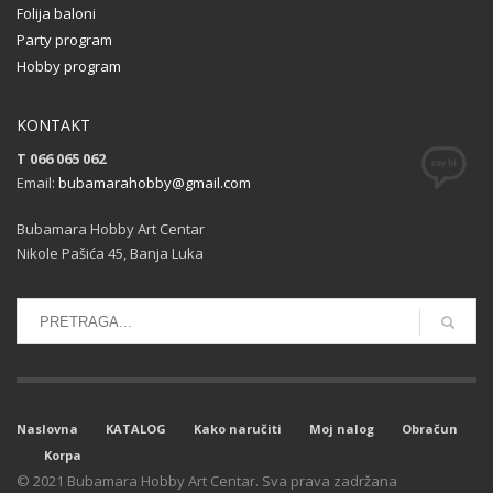
Folija baloni
Party program
Hobby program
KONTAKT
T 066 065 062
Email:
bubamarahobby@gmail.com
Bubamara Hobby Art Centar
Nikole Pašića 45, Banja Luka
Naslovna
KATALOG
Kako naručiti
Moj nalog
Obračun
Korpa
© 2021 Bubamara Hobby Art Centar. Sva prava zadržana