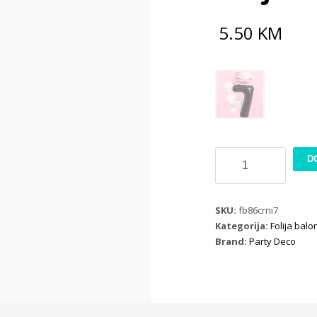
5.50
KM
Folija
D
broj
7
crni
SKU:
fb86crni7
86cm
Kategorija:
Folija balo
količina
Brand:
Party Deco