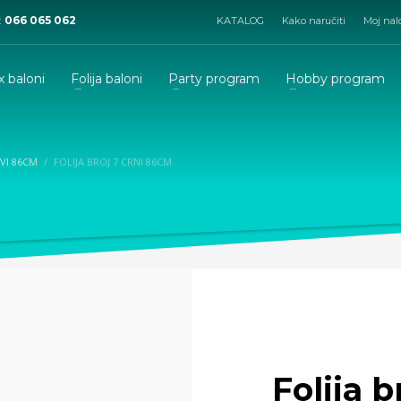
:
066 065 062
KATALOG
Kako naručiti
Moj nal
x baloni
Folija baloni
Party program
Hobby program
EVI 86CM
FOLIJA BROJ 7 CRNI 86CM
Folija 