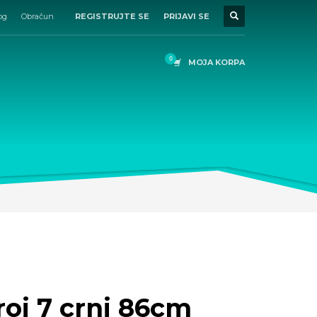
og
Obračun
REGISTRUJTE SE
PRIJAVI SE
MOJA KORPA
broj 7 crni 86cm