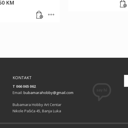
.50
KM
KONTAKT
T 066 065 062
Email:
bubamarahobby@gmail.com
Bubamara Hobby Art Centar
Nikole Pašića 45, Banja Luka