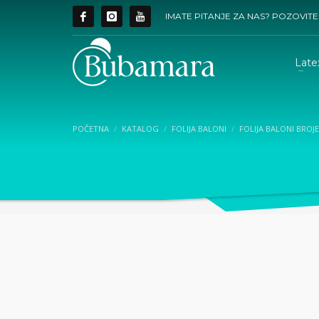
IMATE PITANJE ZA NAS? POZOVITE
Late
POČETNA
KATALOG
FOLIJA BALONI
FOLIJA BALONI BROJ