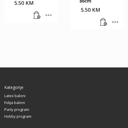
86cm
5.50
KM
5.50
KM
Kategorije
Latex baloni
Folija baloni
Party program
Hobby program