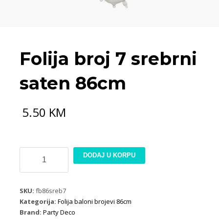
Folija broj 7 srebrni
saten 86cm
5.50
KM
Folija
DODAJ U KORPU
broj
7
srebrni
SKU:
fb86sreb7
saten
Kategorija:
Folija baloni brojevi 86cm
86cm
Brand:
Party Deco
količina