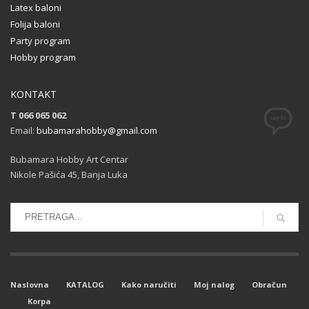
Latex baloni
Folija baloni
Party program
Hobby program
KONTAKT
T 066 065 062
Email:
bubamarahobby@gmail.com
Bubamara Hobby Art Centar
Nikole Pašića 45, Banja Luka
Naslovna
KATALOG
Kako naručiti
Moj nalog
Obračun
Korpa