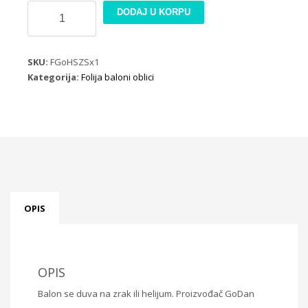
Folija
DODAJ U KORPU
balon
srce
sa
SKU:
FGoHSZSx1
krilima
Kategorija:
Folija baloni oblici
količina
OPIS
OPIS
Balon se duva na zrak ili helijum. Proizvođač GoDan