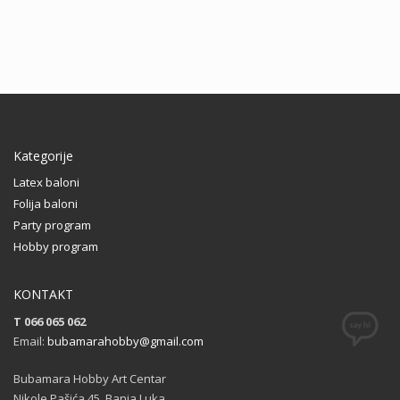
Kategorije
Latex baloni
Folija baloni
Party program
Hobby program
KONTAKT
T 066 065 062
Email:
bubamarahobby@gmail.com
Bubamara Hobby Art Centar
Nikole Pašića 45, Banja Luka