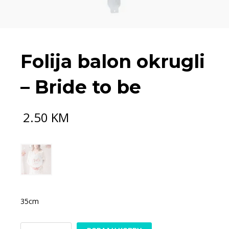
Folija balon okrugli
– Bride to be
2.50
KM
35cm
Folija