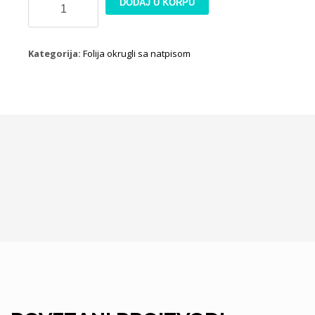
DODAJ U KORPU
balon
okrugli
-
Kategorija:
Folija okrugli sa natpisom
Bride
to
be
količina