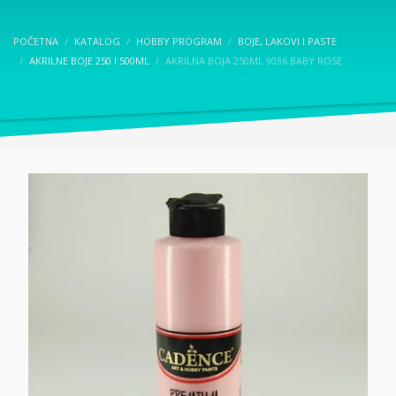
POČETNA
KATALOG
HOBBY PROGRAM
BOJE, LAKOVI I PASTE
AKRILNE BOJE 250 I 500ML
AKRILNA BOJA 250ML 9036 BABY ROSE