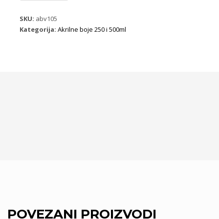
250ml
9036
SKU:
abv105
baby
Kategorija:
Akrilne boje 250 i 500ml
rose
količina
POVEZANI PROIZVODI