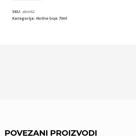
70ml
9084
SKU:
abm62
ten
Kategorija:
Akrilne boje 70ml
količina
POVEZANI PROIZVODI