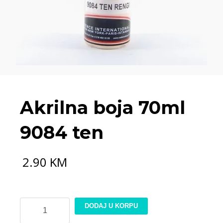
Akrilna boja 70ml
9084 ten
2.90
KM
Akrilna
DODAJ U KORPU
boja