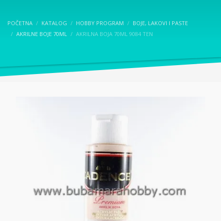
POČETNA
KATALOG
HOBBY PROGRAM
BOJE, LAKOVI I PASTE
AKRILNE BOJE 70ML
AKRILNA BOJA 70ML 9084 TEN