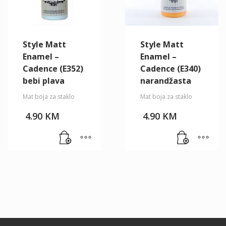
Style Matt
Style Matt
Enamel –
Enamel –
Cadence (E352)
Cadence (E340)
bebi plava
narandžasta
Mat boja za staklo
Mat boja za staklo
4.90
KM
4.90
KM