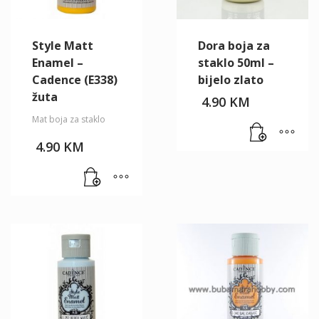
Style Matt
Dora boja za
Enamel –
staklo 50ml –
Cadence (E338)
bijelo zlato
žuta
4.90
KM
Mat boja za staklo
4.90
KM