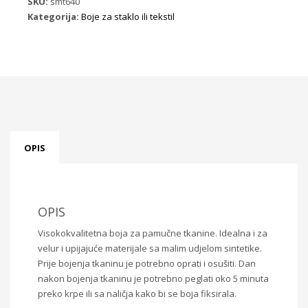
SKU:
smt640
Kategorija:
Boje za staklo ili tekstil
OPIS
OPIS
Visokokvalitetna boja za pamučne tkanine. Idealna i za
velur i upijajuće materijale sa malim udjelom sintetike.
Prije bojenja tkaninu je potrebno oprati i osušiti. Dan
nakon bojenja tkaninu je potrebno peglati oko 5 minuta
preko krpe ili sa naličja kako bi se boja fiksirala.