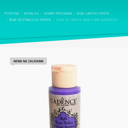
POČETNA
KATALOG
HOBBY PROGRAM
BOJE, LAKOVI I PASTE
BOJE ZA STAKLO ILI TEKSTIL
BOJA ZA TEKSTIL 59ML F-640 LJUBIČASTA
NEMA NA ZALIHAMA