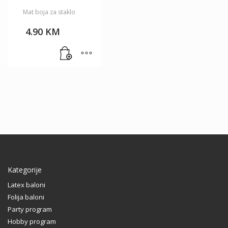
Mat boja za staklo
4.90
KM
Kategorije
Latex baloni
Folija baloni
Party program
Hobby program