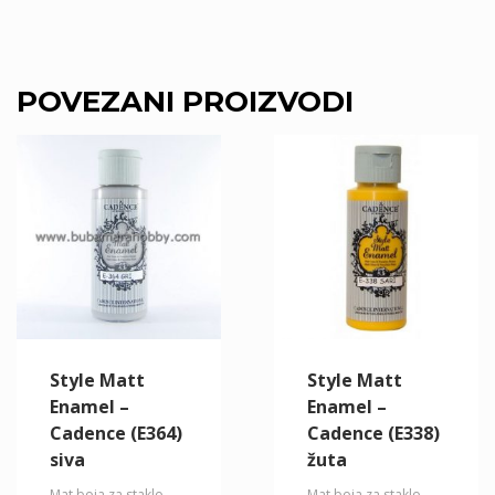
POVEZANI PROIZVODI
Style Matt
Style Matt
Enamel –
Enamel –
Cadence (E364)
Cadence (E338)
siva
žuta
Mat boja za staklo
Mat boja za staklo