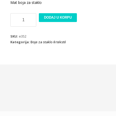
Mat boja za staklo
Style
DODAJ U KORPU
Matt
Enamel
-
SKU:
e352
Cadence
Kategorija:
Boje za staklo ili tekstil
(E352)
bebi
plava
količina