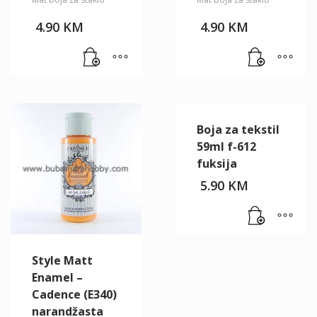
4.90
KM
4.90
KM
Boja za tekstil
59ml f-612
fuksija
5.90
KM
Style Matt
Enamel –
Cadence (E340)
narandžasta