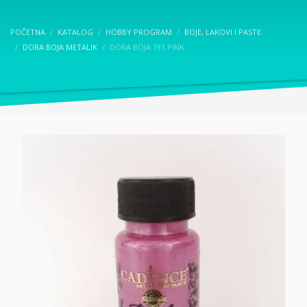
POČETNA
KATALOG
HOBBY PROGRAM
BOJE, LAKOVI I PASTE
DORA BOJA METALIK
DORA BOJA 191 PINK