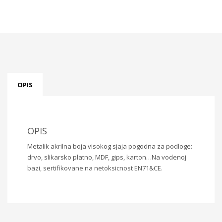
OPIS
OPIS
Metalik akrilna boja visokog sjaja pogodna za podloge:
drvo, slikarsko platno, MDF, gips, karton…Na vodenoj
bazi, sertifikovane na netoksicnost EN71&CE.