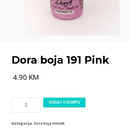
Dora boja 191 Pink
4.90
KM
Dora
DODAJ U KORPU
boja
191
Pink
Kategorija:
Dora boja metalik
količina