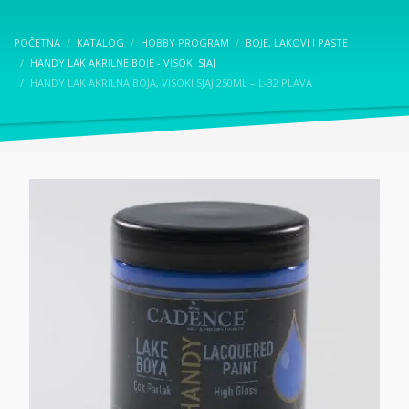
POČETNA
KATALOG
HOBBY PROGRAM
BOJE, LAKOVI I PASTE
HANDY LAK AKRILNE BOJE - VISOKI SJAJ
HANDY LAK AKRILNA BOJA, VISOKI SJAJ 250ML – L-32 PLAVA