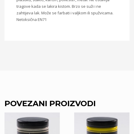
tragove kada se lakira kistom. Brzo se suži i ne
zahtijeva lak. Može se farbati i valjkom ili spužvicama.
Netoksična EN71
POVEZANI PROIZVODI