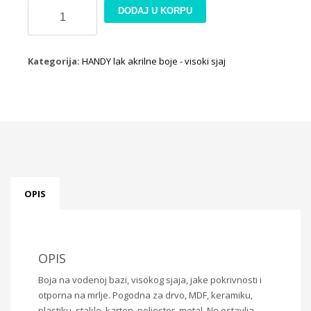
HANDY
DODAJ U KORPU
lak
akrilna
boja,
Kategorija:
HANDY lak akrilne boje - visoki sjaj
visoki
sjaj
250ml
-
L-
32
plava
količina
OPIS
OPIS
Boja na vodenoj bazi, visokog sjaja, jake pokrivnosti i
otporna na mrlje. Pogodna za drvo, MDF, keramiku,
plastiku, staklo, karton, poliester, metal. Ne ostavlja