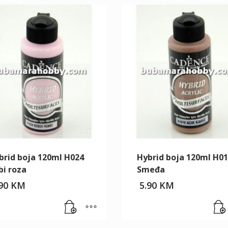
brid boja 120ml H024
Hybrid boja 120ml H0
bi roza
Smeđa
.90
KM
5.90
KM