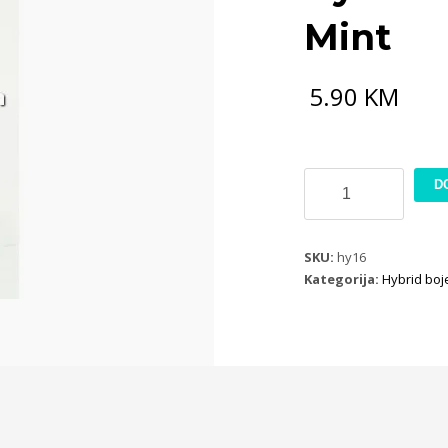
Mint
5.90
KM
Hybrid
D
boja
120ml
H044
SKU:
hy16
Mint
Kategorija:
Hybrid boj
količina