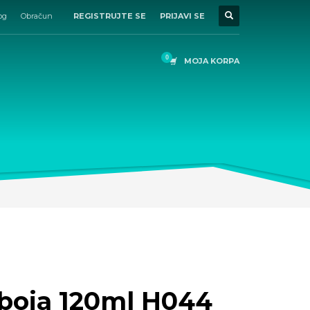
og
Obračun
REGISTRUJTE SE
PRIJAVI SE
MOJA KORPA
boja 120ml H044