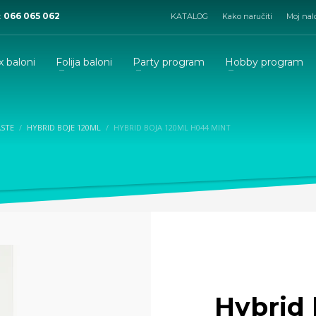
:
066 065 062
KATALOG
Kako naručiti
Moj nal
x baloni
Folija baloni
Party program
Hobby program
ASTE
HYBRID BOJE 120ML
HYBRID BOJA 120ML H044 MINT
Hybrid 