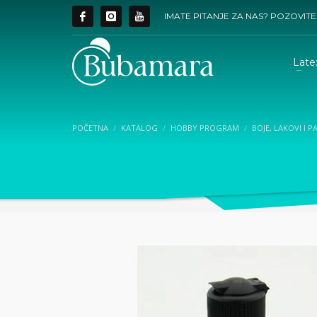
IMATE PITANJE ZA NAS? POZOVITE
Late
POČETNA
KATALOG
HOBBY PROGRAM
BOJE, LAKOVI I P