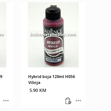
19
Hybrid boja 120ml H056
Višnja
5.90
KM