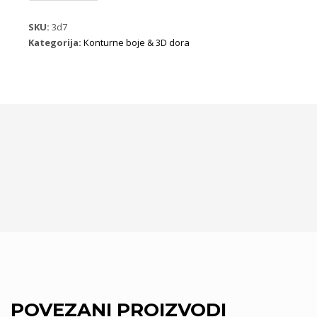
5150
Antik
SKU:
3d7
zlatna
Kategorija:
Konturne boje & 3D dora
količina
POVEZANI PROIZVODI