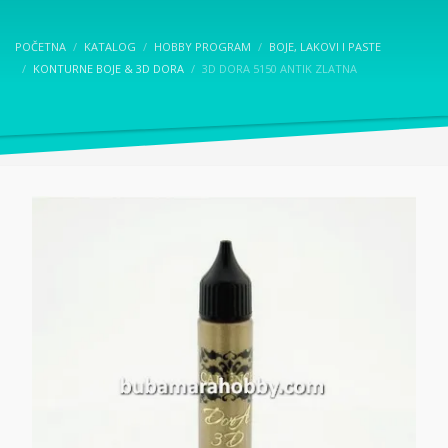
POČETNA
KATALOG
HOBBY PROGRAM
BOJE, LAKOVI I PASTE
KONTURNE BOJE & 3D DORA
3D DORA 5150 ANTIK ZLATNA