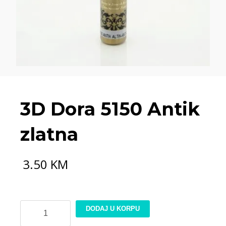
3D Dora 5150 Antik
zlatna
3.50
KM
3D
DODAJ U KORPU
Dora