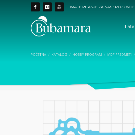
IMATE PITANJE ZA NAS? POZOVITE
Late
POČETNA
KATALOG
HOBBY PROGRAM
MDF PREDMETI