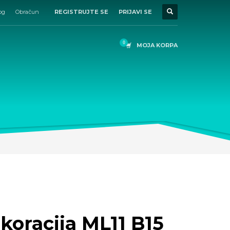
og
Obračun
REGISTRUJTE SE
PRIJAVI SE
MOJA KORPA
oracija ML11 B15