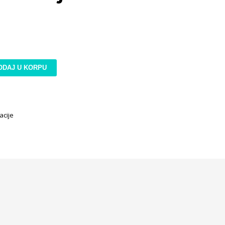
ODAJ U KORPU
acije