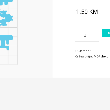
1.50
KM
MDF
D
dekoracija
ML11
B15
SKU:
mdd2
količina
Kategorija:
MDF dekor