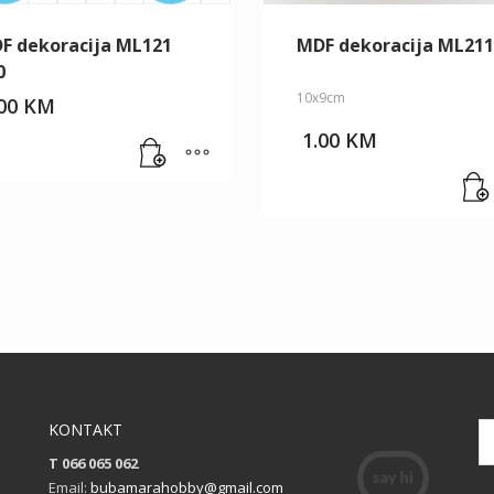
F dekoracija ML121
MDF dekoracija ML211
0
10x9cm
.00
KM
1.00
KM
KONTAKT
T 066 065 062
Email:
bubamarahobby@gmail.com