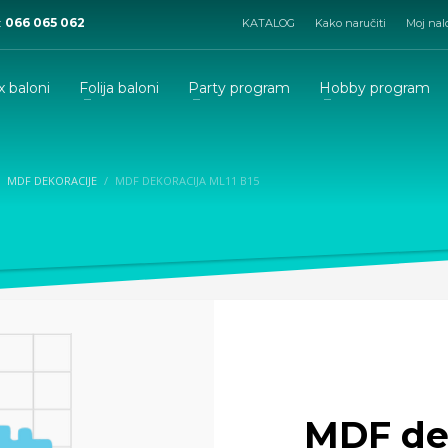
:
066 065 062
KATALOG
Kako naručiti
Moj nal
x baloni
Folija baloni
Party program
Hobby program
MDF DEKORACIJE
MDF DEKORACIJA ML11 B15
MDF dek