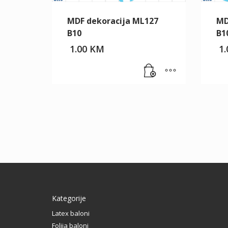
MDF dekoracija ML127
MD
B10
B1
1.00
KM
1
Kategorije
Latex baloni
Folija baloni