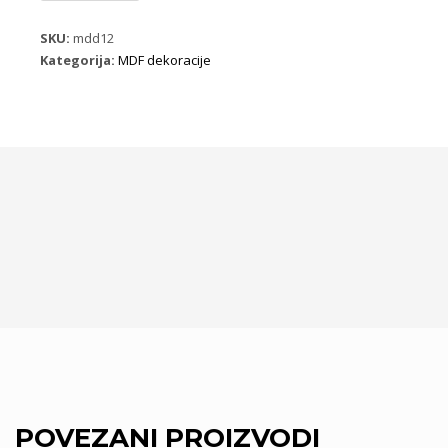
ML13
B20
SKU:
mdd12
količina
Kategorija:
MDF dekoracije
POVEZANI PROIZVODI