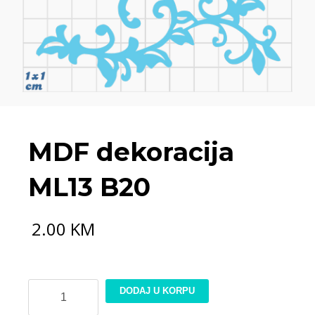
MDF dekoracija
ML13 B20
2.00
KM
MDF
DODAJ U KORPU
dekoracija