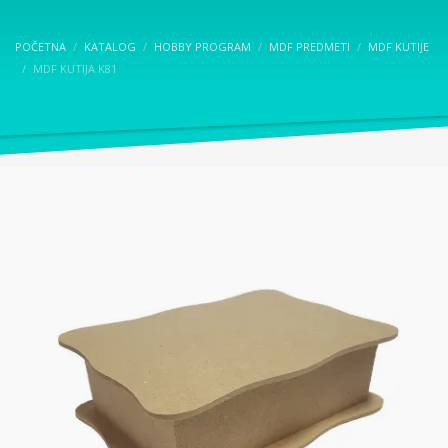
POČETNA
KATALOG
HOBBY PROGRAM
MDF PREDMETI
MDF KUTIJE
MDF KUTIJA K81