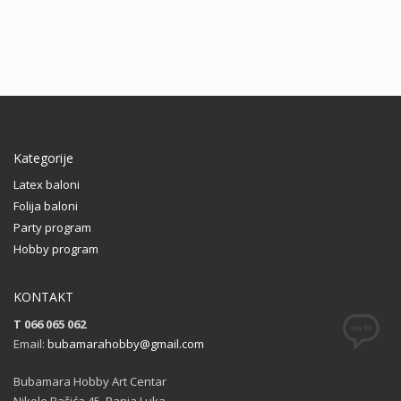
Kategorije
Latex baloni
Folija baloni
Party program
Hobby program
KONTAKT
T 066 065 062
Email:
bubamarahobby@gmail.com
Bubamara Hobby Art Centar
Nikole Pašića 45, Banja Luka