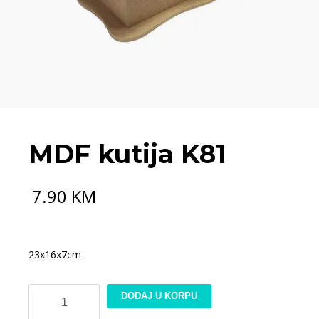
MDF kutija K81
7.90
KM
23x16x7cm
MDF
DODAJ U KORPU
kutija