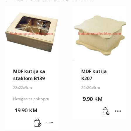
MDF kutija sa
MDF kutija
staklom B139
K207
28x22x9cm
20x20x9cm
9.90
KM
Plexiglas na poklopcu
19.90
KM