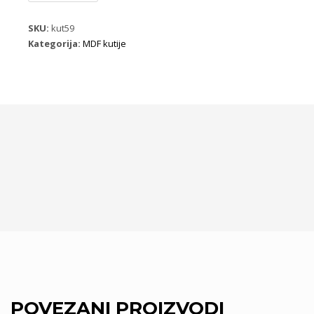
K81
količina
SKU:
kut59
Kategorija:
MDF kutije
POVEZANI PROIZVODI