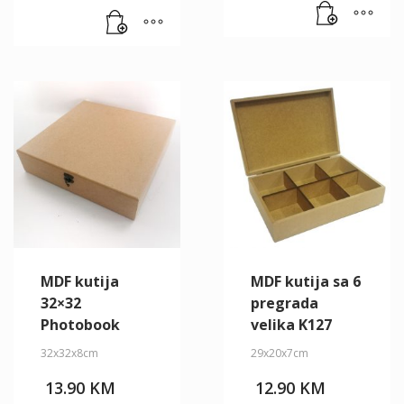
MDF kutija
MDF kutija sa 6
32×32
pregrada
Photobook
velika K127
32x32x8cm
29x20x7cm
13.90
KM
12.90
KM