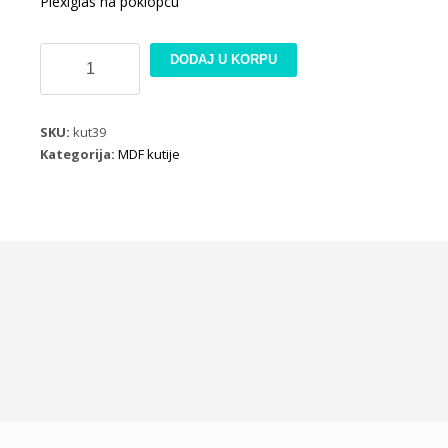
Plexiglas na poklopcu
MDF
DODAJ U KORPU
kutija
sa
staklom
SKU:
kut39
B139
Kategorija:
MDF kutije
količina