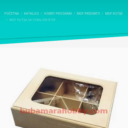
POČETNA
KATALOG
HOBBY PROGRAM
MDF PREDMETI
MDF KUTIJE
MDF KUTIJA SA STAKLOM B139