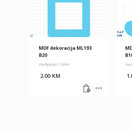
MDF dekoracija ML193
MD
B20
B1
medijapan 2-3mm
med
2.00
KM
1