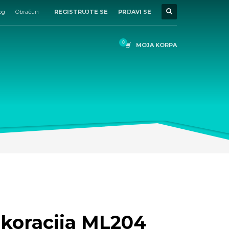
og
Obračun
REGISTRUJTE SE
PRIJAVI SE
MOJA KORPA
koracija ML204