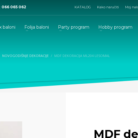
:
066 065 062
KATALOG
Kako naručiti
Moj nal
x baloni
Folija baloni
Party program
Hobby program
NOVOGODIŠNJE DEKORACIJE
MDF DEKORACIJA ML204 LESOMAL
MDF de