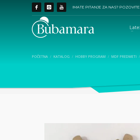
IMATE PITANJE ZA NAS? POZOVITE
Late
POČETNA
KATALOG
HOBBY PROGRAM
MDF PREDMETI