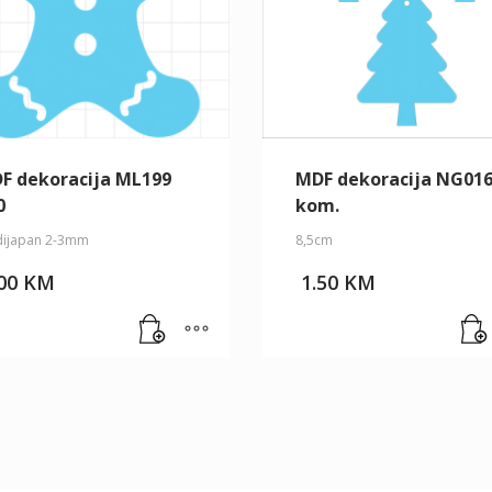
F dekoracija ML199
MDF dekoracija NG016
0
kom.
ijapan 2-3mm
8,5cm
.00
KM
1.50
KM