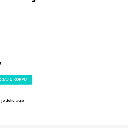
l
t
ODAJ U KORPU
je dekoracije