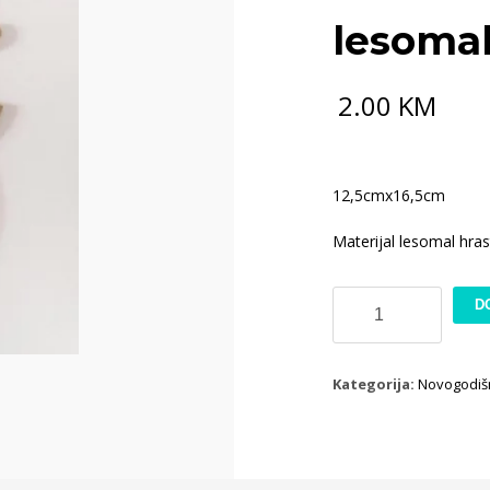
lesoma
2.00
KM
12,5cmx16,5cm
Materijal lesomal hras
MDF
D
dekoracija
ML204
lesomal
Kategorija:
Novogodišn
količina