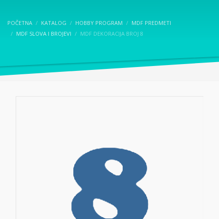
POČETNA
KATALOG
HOBBY PROGRAM
MDF PREDMETI
MDF SLOVA I BROJEVI
MDF DEKORACIJA BROJ 8