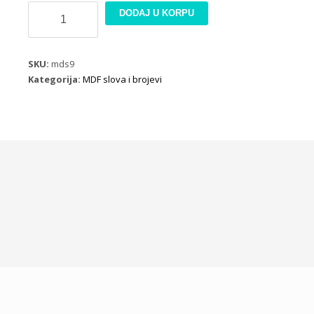
MDF
DODAJ U KORPU
dekoracija
broj
8
SKU:
mds9
količina
Kategorija:
MDF slova i brojevi