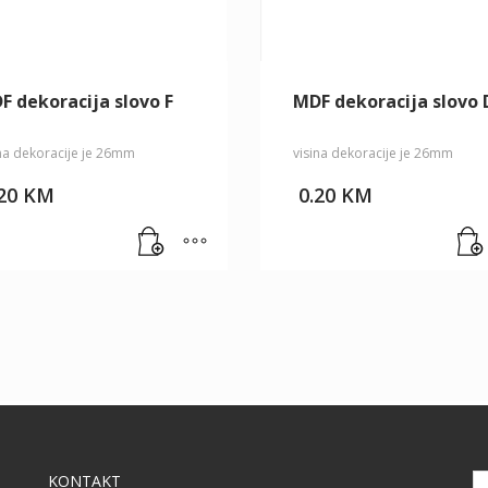
F dekoracija slovo F
MDF dekoracija slovo 
ina dekoracije je 26mm
visina dekoracije je 26mm
.20
KM
0.20
KM
KONTAKT