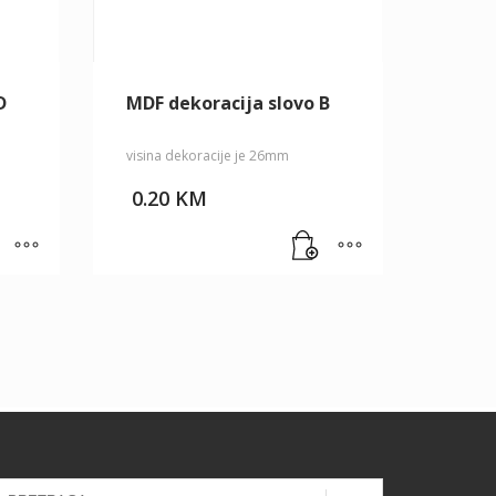
D
MDF dekoracija slovo B
visina dekoracije je 26mm
0.20
KM