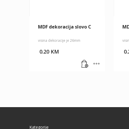
MDF dekoracija slovo C
MD
visina dekoracije je 26mm
vis
0.20
KM
0
Kategorije