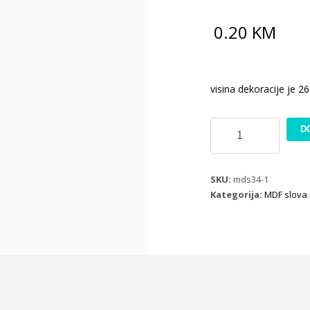
0.20
KM
visina dekoracije je 
MDF
D
dekoracija
slovo
Ć
SKU:
mds34-1
količina
Kategorija:
MDF slova i