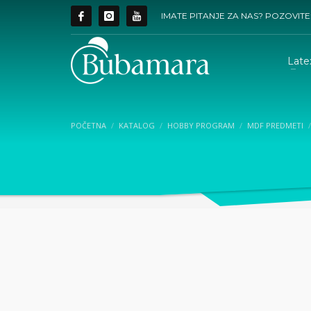
IMATE PITANJE ZA NAS? POZOVITE
Late
POČETNA
KATALOG
HOBBY PROGRAM
MDF PREDMETI