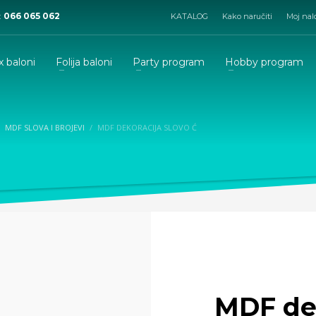
:
066 065 062
KATALOG
Kako naručiti
Moj nal
x baloni
Folija baloni
Party program
Hobby program
MDF SLOVA I BROJEVI
MDF DEKORACIJA SLOVO Ć
MDF dek