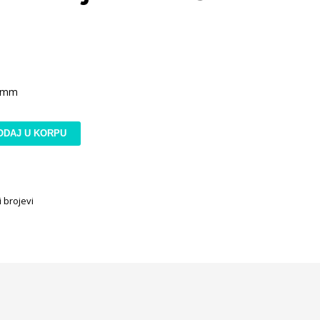
26mm
ODAJ U KORPU
 brojevi