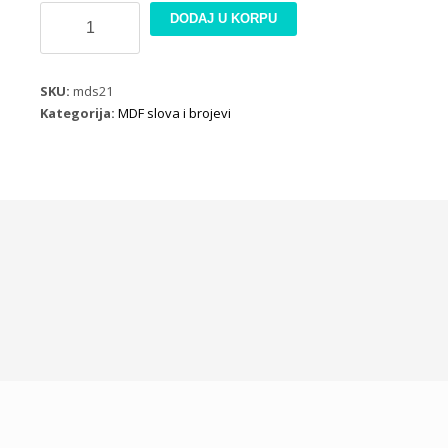
MDF
DODAJ U KORPU
dekoracija
slovo
K
SKU:
mds21
količina
Kategorija:
MDF slova i brojevi