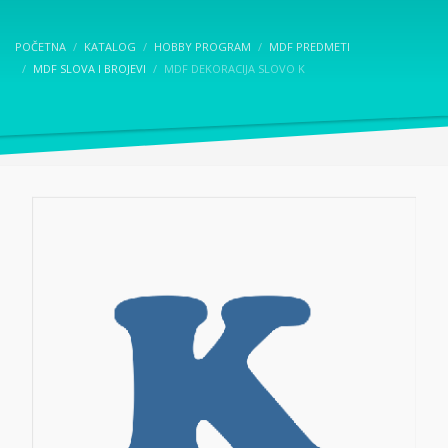
POČETNA
KATALOG
HOBBY PROGRAM
MDF PREDMETI
MDF SLOVA I BROJEVI
MDF DEKORACIJA SLOVO K