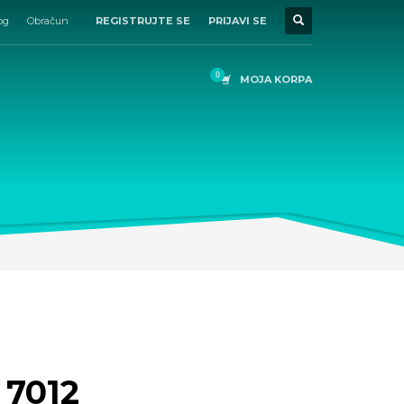
og
Obračun
REGISTRUJTE SE
PRIJAVI SE
MOJA KORPA
 7012