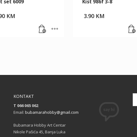
t set 6009
Kist 986f 3-8
.90
KM
3.90
KM
KONTAKT
T 066 065 062
Email:
bubamarahobby@gmail.com
Bubamara Hobby Art Centar
Nikole Pašića 45, Banja Luka