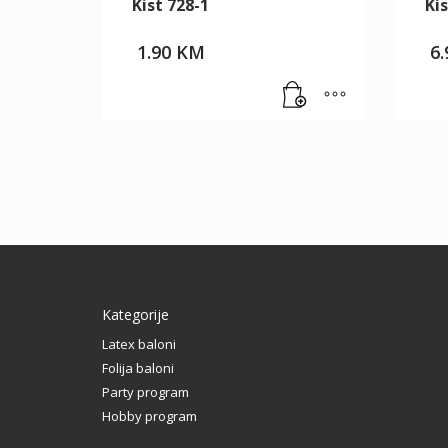
Kist 728-1
Kis
1.90
KM
6
Kategorije
Latex baloni
Folija baloni
Party program
Hobby program