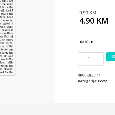
Origi
9.90
KM
price
4.90
KM
was:
Current
9.90
price
is:
4.90 KM.
10×10 cm
Pecat
D
10x10
HD
WTKCC111
SKU:
wtkcc111
količina
Kategorija:
Pecati