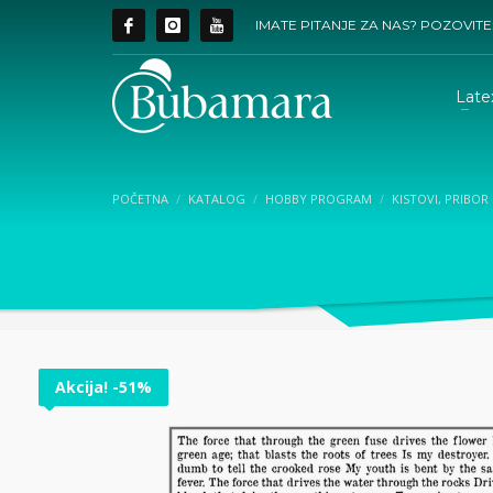
IMATE PITANJE ZA NAS? POZOVITE
Late
POČETNA
KATALOG
HOBBY PROGRAM
KISTOVI, PRIBOR 
Akcija! -51%