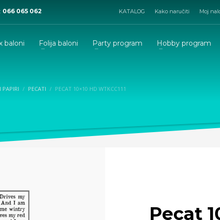
:
066 065 062
KATALOG
Kako naručiti
Moj nal
x baloni
Folija baloni
Party program
Hobby program
I PAPIRI
PECATI
PECAT 10×10 HD WTKCC111
Pecat 