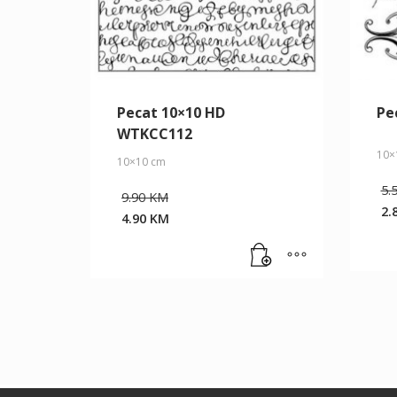
Pecat 10×10 HD
Pe
WTKCC112
10×
10×10 cm
5.
Original
9.90
KM
price
2.
4.90
KM
Cu
was:
Current
pr
9.90 KM.
price
is:
is:
2.
4.90 KM.