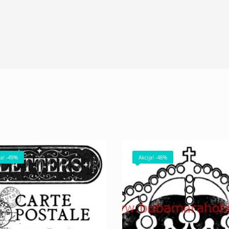
ja! -49%
Akcija! -48%