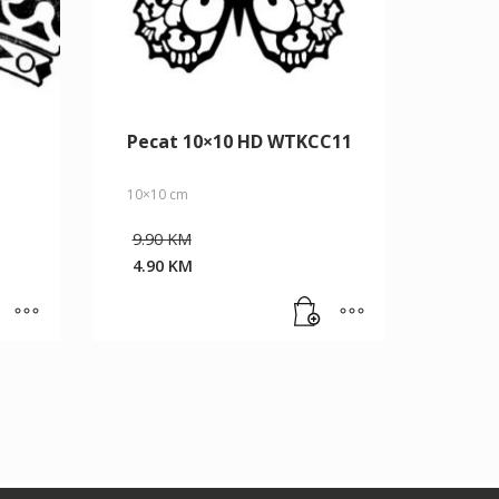
Pecat 10×10 HD WTKCC11
10×10 cm
Original
9.90
KM
price
4.90
KM
was:
Current
9.90 KM.
price
is:
4.90 KM.