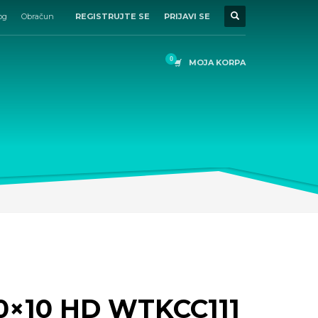
og
Obračun
REGISTRUJTE SE
PRIJAVI SE
MOJA KORPA
10×10 HD WTKCC111