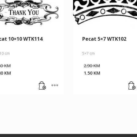
cat 10×10 WTK114
Pecat 5×7 WTK102
10 cm
5×7 cm
Original
Original
50
KM
2.90
KM
price
price
80
KM
1.50
KM
was:
was:
rrent
Current
5.50 KM.
2.90 KM.
ice
price
is:
80 KM.
1.50 KM.