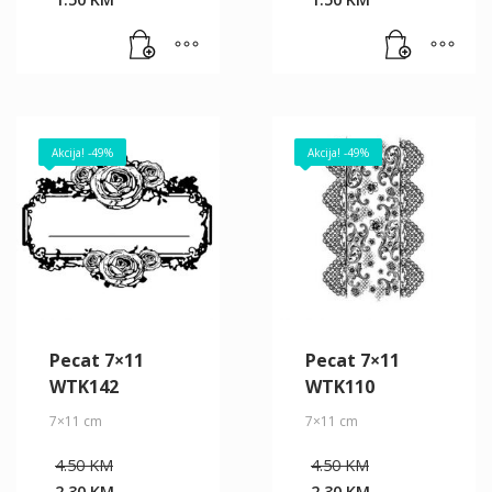
was:
was:
Current
Current
2.90 KM.
2.90 KM.
price
price
is:
is:
1.50 KM.
1.50 KM.
Akcija! -49%
Akcija! -49%
Pecat 7×11
Pecat 7×11
WTK142
WTK110
7×11 cm
7×11 cm
Original
Original
4.50
KM
4.50
KM
price
price
2.30
KM
2.30
KM