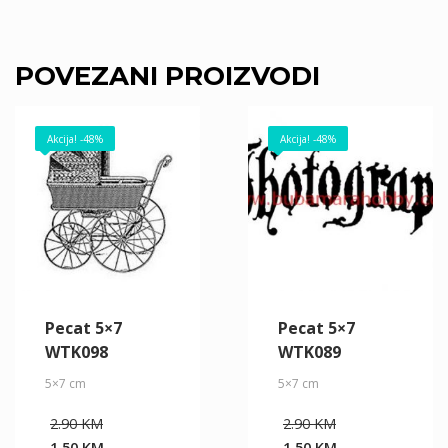
POVEZANI PROIZVODI
Akcija! -48%
Akcija! -48%
Pecat 5×7
Pecat 5×7
WTK098
WTK089
5×7 cm
5×7 cm
Original
Original
2.90
KM
2.90
KM
price
price
1.50
KM
1.50
KM