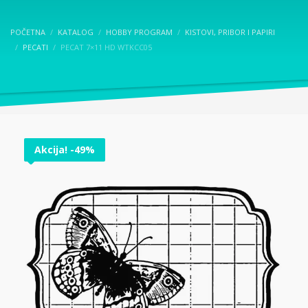
POČETNA
KATALOG
HOBBY PROGRAM
KISTOVI, PRIBOR I PAPIRI
PECATI
PECAT 7×11 HD WTKCC05
Akcija! -49%