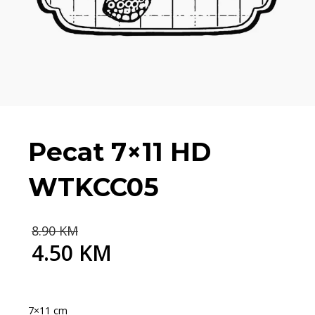
Pecat 7×11 HD
WTKCC05
Original
8.90
KM
price
4.50
KM
was:
Current
8.90 KM.
price
is:
4.50 KM.
7×11 cm