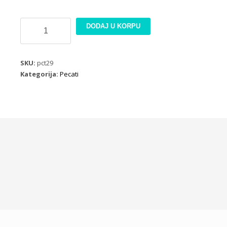
Pecat
DODAJ U KORPU
7x11
HD
WTKCC05
SKU:
pct29
količina
Kategorija:
Pecati