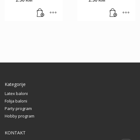
was:
was:
Current
Current
4.50 KM.
4.50 KM.
price
price
is:
is:
2.30 KM.
2.30 KM.
Kategorije
Latex baloni
Folija baloni
Party program
Hobby program
KONTAKT