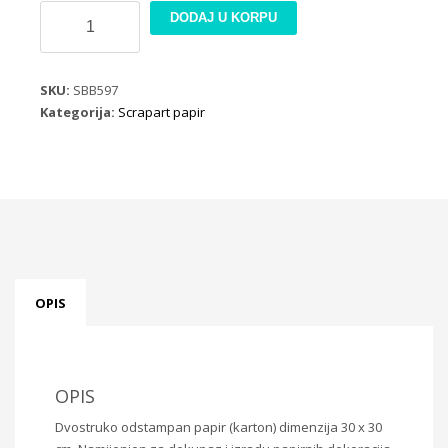
Scrapbook
DODAJ U KORPU
papir
SBB597
količina
SKU:
SBB597
Kategorija:
Scrapart papir
OPIS
OPIS
Dvostruko odstampan papir (karton) dimenzija 30 x 30