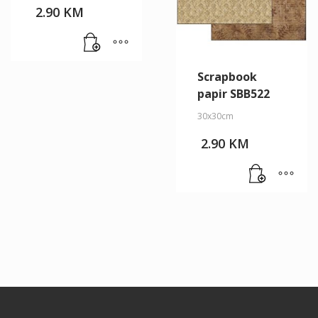
2.90
KM
Scrapbook
papir SBB522
30x30cm
2.90
KM