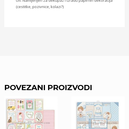
cm. Namijenjen za dekupaz i izradu papirnih dekoracija
(cestitke, pozivnice, kolazi?)
POVEZANI PROIZVODI