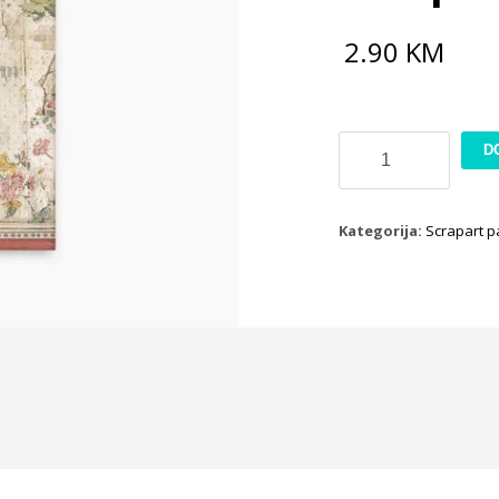
2.90
KM
Scrapbook
D
papir
SBB820
količina
Kategorija:
Scrapart p