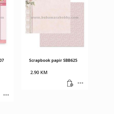
07
Scrapbook papir SBB625
2.90
KM