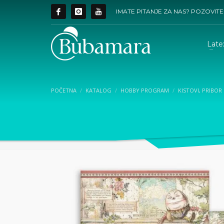
IMATE PITANJE ZA NAS? POZOVITE
Late
POČETNA
KATALOG
HOBBY PROGRAM
KISTOVI, PRIBOR 