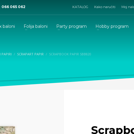
:
066 065 062
KATALOG
Kako naručiti
Moj nal
x baloni
Folija baloni
Party program
Hobby program
I PAPIRI
SCRAPART PAPIR
SCRAPBOOK PAPIR SBB820
Scrapb