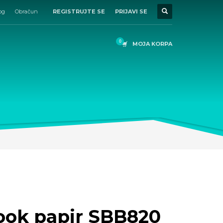
og
Obračun
REGISTRUJTE SE
PRIJAVI SE
MOJA KORPA
ook papir SBB820