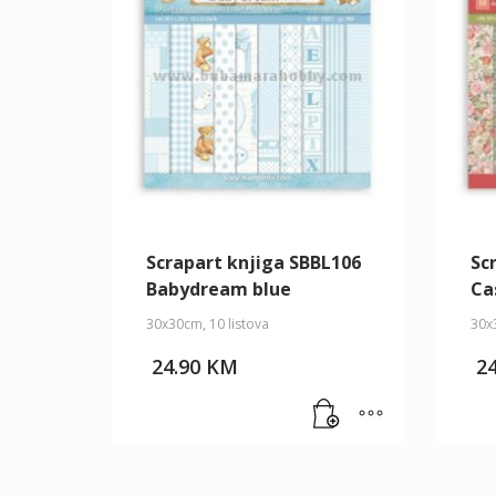
Scrapart knjiga SBBL106
Sc
Babydream blue
Ca
30x30cm, 10 listova
30x3
24.90
KM
2