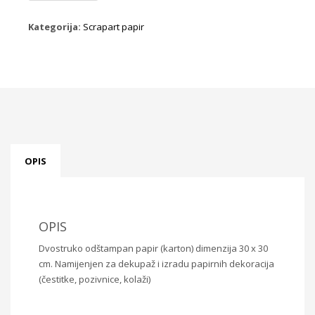
SBB843
količina
Kategorija:
Scrapart papir
OPIS
OPIS
Dvostruko odštampan papir (karton) dimenzija 30 x 30
cm. Namijenjen za dekupaž i izradu papirnih dekoracija
(čestitke, pozivnice, kolaži)