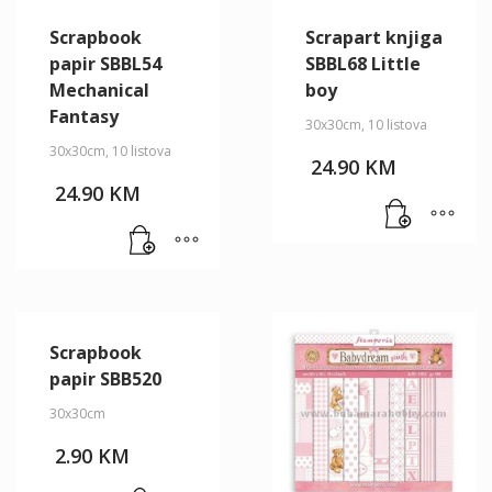
Scrapbook
Scrapart knjiga
papir SBBL54
SBBL68 Little
Mechanical
boy
Fantasy
30x30cm, 10 listova
30x30cm, 10 listova
24.90
KM
24.90
KM
Scrapbook
papir SBB520
30x30cm
2.90
KM