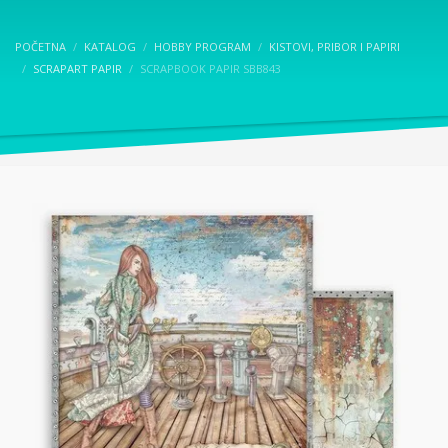
POČETNA
KATALOG
HOBBY PROGRAM
KISTOVI, PRIBOR I PAPIRI
SCRAPART PAPIR
SCRAPBOOK PAPIR SBB843