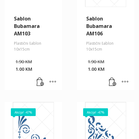
Sablon
Sablon
Bubamara
Bubamara
AM103
AM106
Plastični šablon
Plastični šablon
10x15cm
10x15cm
Original
Original
1.90
KM
1.90
KM
price
price
1.00
KM
1.00
KM
was:
was:
Current
Current
1.90 KM.
1.90 KM.
price
price
is:
is:
1.00 KM.
1.00 KM.
Akcija! -47%
Akcija! -47%