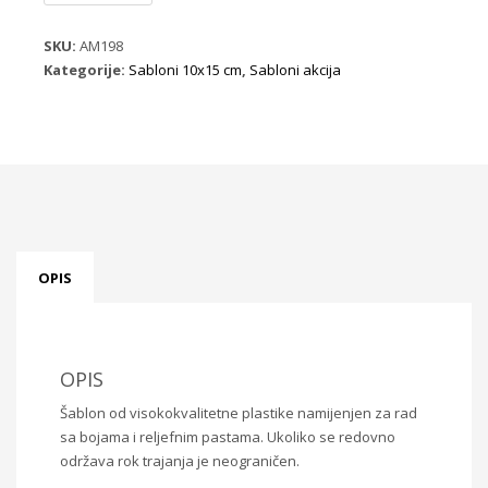
AM198
količina
SKU:
AM198
Kategorije:
Sabloni 10x15 cm
,
Sabloni akcija
OPIS
OPIS
Šablon od visokokvalitetne plastike namijenjen za rad
sa bojama i reljefnim pastama. Ukoliko se redovno
održava rok trajanja je neograničen.