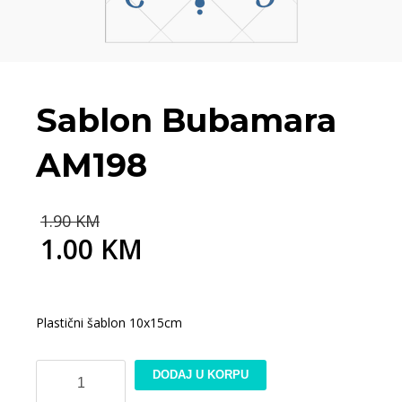
Sablon Bubamara
AM198
Original
1.90
KM
price
1.00
KM
was:
Current
1.90 KM.
price
is:
1.00 KM.
Plastični šablon 10x15cm
Sablon
DODAJ U KORPU
Bubamara