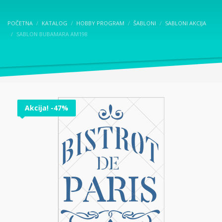
POČETNA
KATALOG
HOBBY PROGRAM
ŠABLONI
SABLONI AKCIJA
SABLON BUBAMARA AM198
Akcija! -47%