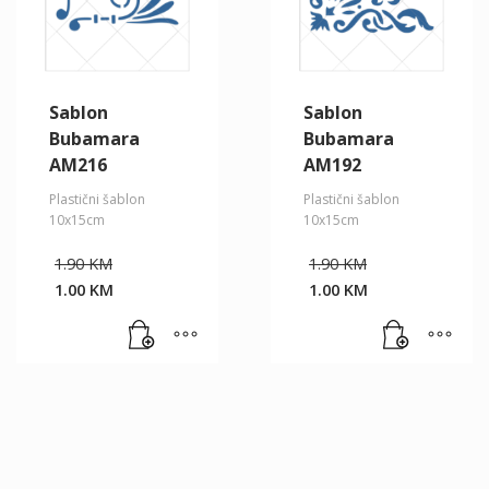
Sablon
Sablon
Bubamara
Bubamara
AM216
AM192
Plastični šablon
Plastični šablon
10x15cm
10x15cm
Original
Original
1.90
KM
1.90
KM
price
price
1.00
KM
1.00
KM
was:
was:
Current
Current
1.90 KM.
1.90 KM.
price
price
is:
is:
1.00 KM.
1.00 KM.