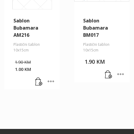
Sablon
Sablon
Bubamara
Bubamara
AM216
BM017
Plastični šablon
Plastični šablon
10x15cm
10x15cm
Original
1.90
KM
1.90
KM
price
1.00
KM
was:
Current
1.90 KM.
price
is:
1.00 KM.