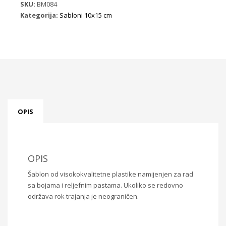
SKU:
BM084
Kategorija:
Sabloni 10x15 cm
OPIS
OPIS
Šablon od visokokvalitetne plastike namijenjen za rad
sa bojama i reljefnim pastama. Ukoliko se redovno
održava rok trajanja je neograničen.