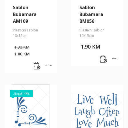
Sablon
Sablon
Bubamara
Bubamara
AM109
BM056
Plastični šablon
Plastični šablon
10x15cm
10x15cm
Original
1.90
KM
1.90
KM
price
1.00
KM
was:
Current
1.90 KM.
price
is:
1.00 KM.
Akcija! -47%