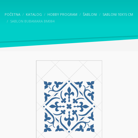
POČETNA
KATALOG
HOBBY PROGRAM
ŠABLONI
SABLONI 10X15 CM
SABLON BUBAMARA BM084