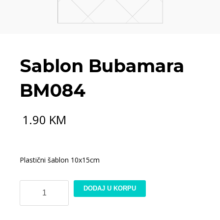
Sablon Bubamara
BM084
1.90
KM
Plastični šablon 10x15cm
Sablon
DODAJ U KORPU
Bubamara
BM084
količina