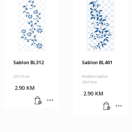
Sablon BL312
Sablon BL401
20×10 cm
Plastični šablon
20x10cm
2.90
KM
2.90
KM