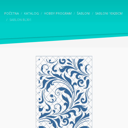
POČETNA
KATALOG
HOBBY PROGRAM
ŠABLONI
SABLONI 10X20CM
SABLON BL301