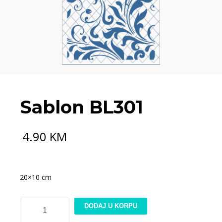
Sablon BL301
4.90
KM
20×10 cm
Sablon
DODAJ U KORPU
BL301