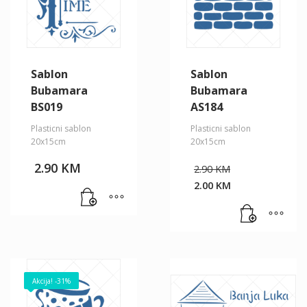
Sablon
Sablon
Bubamara
Bubamara
BS019
AS184
Plasticni sablon
Plasticni sablon
20x15cm
20x15cm
Original
2.90
KM
2.90
KM
price
2.00
KM
was:
Current
2.90 KM.
price
is:
2.00 KM.
Akcija! -31%