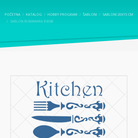
POČETNA
KATALOG
HOBBY PROGRAM
ŠABLONI
SABLONI 20X15 CM
SABLON BUBAMARA BS068