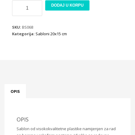
Sablon
DODAJ U KORPU
Bubamara
BS068
količina
SKU:
BS068
Kategorija:
Sabloni 20x15 cm
OPIS
OPIS
Sablon od visokokvalitetne plastike namijenjen za rad