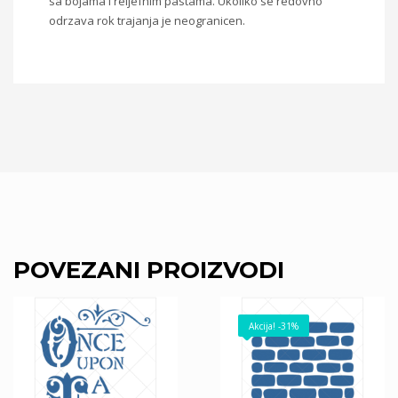
sa bojama i reljefnim pastama. Ukoliko se redovno
odrzava rok trajanja je neogranicen.
POVEZANI PROIZVODI
Akcija! -31%