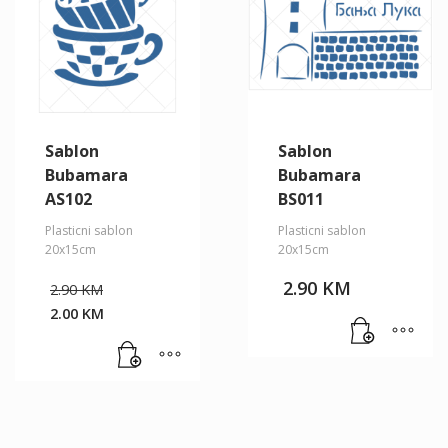
Sablon
Sablon
Bubamara
Bubamara
AS102
BS011
Plasticni sablon
Plasticni sablon
20x15cm
20x15cm
Original
2.90
KM
2.90
KM
price
2.00
KM
was:
Current
2.90 KM.
price
is:
2.00 KM.