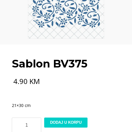
Sablon BV375
4.90
KM
21×30 cm
Sablon
DODAJ U KORPU
BV375