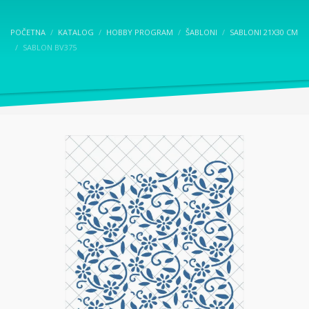
POČETNA
KATALOG
HOBBY PROGRAM
ŠABLONI
SABLONI 21X30 CM
SABLON BV375