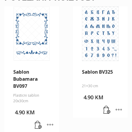
Sablon
Sablon BV325
Bubamara
BV097
21×30 cm
Plasticni sablon
4.90
KM
20x30cm
4.90
KM