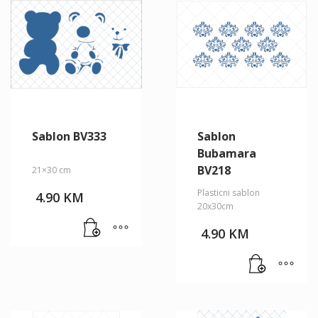
Sablon BV333
Sablon
Bubamara
BV218
21×30 cm
Plasticni sablon
4.90
KM
20x30cm
4.90
KM