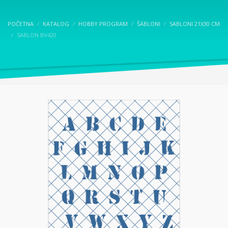
POČETNA
KATALOG
HOBBY PROGRAM
ŠABLONI
SABLONI 21X30 CM
SABLON BV420