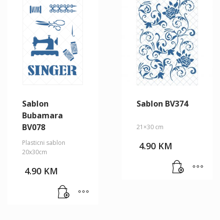
Sablon
Sablon BV374
Bubamara
BV078
21×30 cm
Plasticni sablon
4.90
KM
20x30cm
4.90
KM