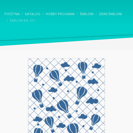
POČETNA
KATALOG
HOBBY PROGRAM
ŠABLONI
ZIDNI ŠABLONI
ŠABLON BXL 511