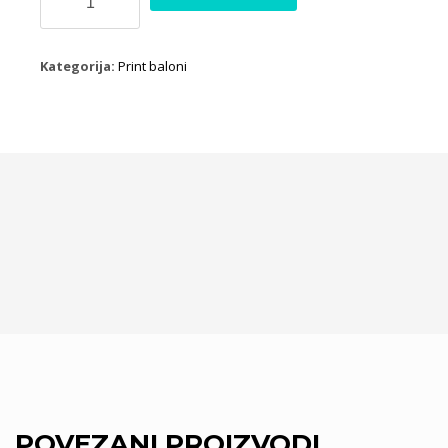
cvijeće
zeleni
količina
Kategorija:
Print baloni
POVEZANI PROIZVODI