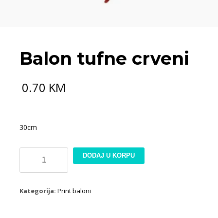
Balon tufne crveni
0.70
KM
30cm
Balon
DODAJ U KORPU
tufne
crveni
količina
Kategorija:
Print baloni