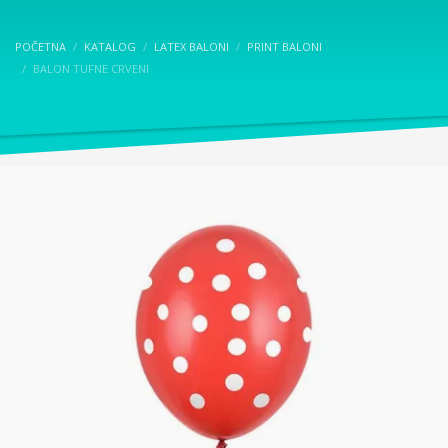
POČETNA
KATALOG
LATEX BALONI
PRINT BALONI
BALON TUFNE CRVENI