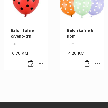
Balon tufne
Balon tufne 6
crveno-crni
kom
30cm
30cm
0.70
KM
4.20
KM