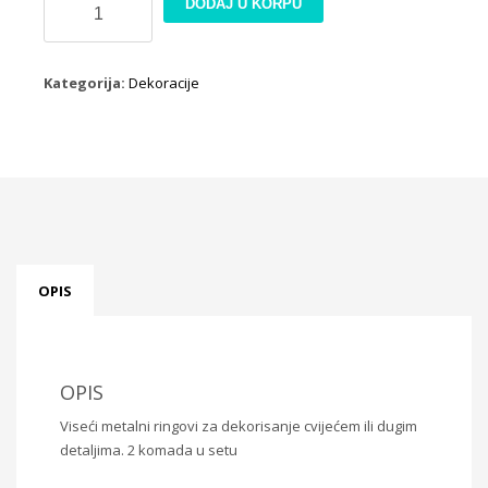
DODAJ U KORPU
metalni
krugovi
količina
Kategorija:
Dekoracije
OPIS
OPIS
Viseći metalni ringovi za dekorisanje cvijećem ili dugim
detaljima. 2 komada u setu