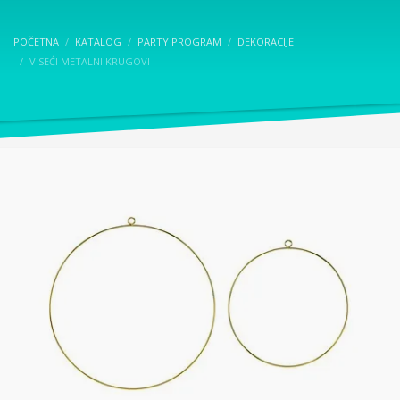
POČETNA
KATALOG
PARTY PROGRAM
DEKORACIJE
VISEĆI METALNI KRUGOVI