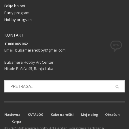
Folija baloni
Party program
Hobby program
KONTAKT
T 066 065 062
Email:
bubamarahobby@gmail.com
Bubamara Hobby Art Centar
Nikole Pašića 45, Banja Luka
Naslovna
KATALOG
Kako naručiti
Moj nalog
Obračun
Korpa
© 2021 Bubamara Hobby Art Centar. Sva prava zadržana