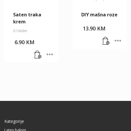
Saten traka
DIY mašna roze
krem
13.90
KM
0.16x9m
6.90
KM
Kategorije
Latex baloni