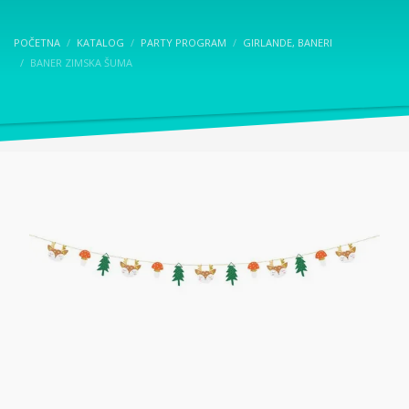
POČETNA
KATALOG
PARTY PROGRAM
GIRLANDE, BANERI
BANER ZIMSKA ŠUMA