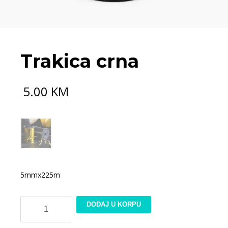
Trakica crna
5.00
KM
5mmx225m
Trakica
DODAJ U KORPU
crna
količina