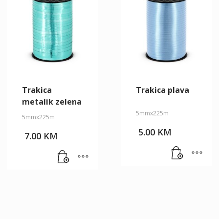
Trakica
Trakica plava
metalik zelena
5mmx225m
5mmx225m
5.00
KM
7.00
KM