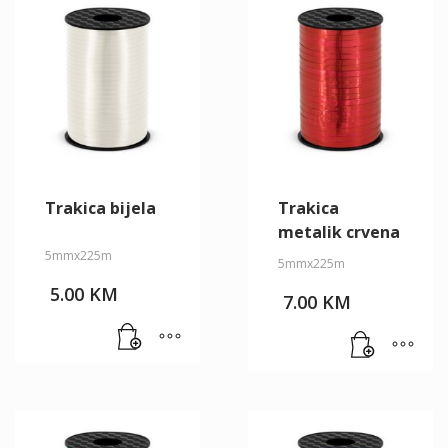
Trakica bijela
Trakica
metalik crvena
5mmx225m
5mmx225m
5.00
KM
7.00
KM